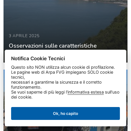
3 APRILE 2025
Osservazioni sulle caratteristiche
oceanografiche del Golfo di Trieste
Notifica Cookie Tecnici
Questo sito NON utilizza alcun cookie di profilazione.
Le pagine web di Arpa FVG impiegano SOLO cookie
tecnici,
ACQUA
ACQUE MARINO-LAGUNARI
necessari a garantirne la sicurezza e il corretto
funzionamento.
Se vuoi saperne di più leggi l'
informativa estesa
sull'uso
dei cookie.
Ok, ho capito