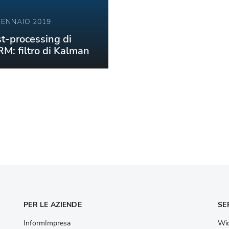
GENNAIO 2019
t-processing di
M: filtro di Kalman
PER LE AZIENDE
SE
InformImpresa
Wid