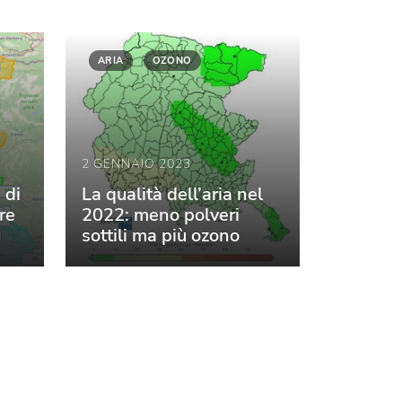
ARIA
OZONO
2 GENNAIO 2023
 di
La qualità dell’aria nel
re
2022: meno polveri
sottili ma più ozono