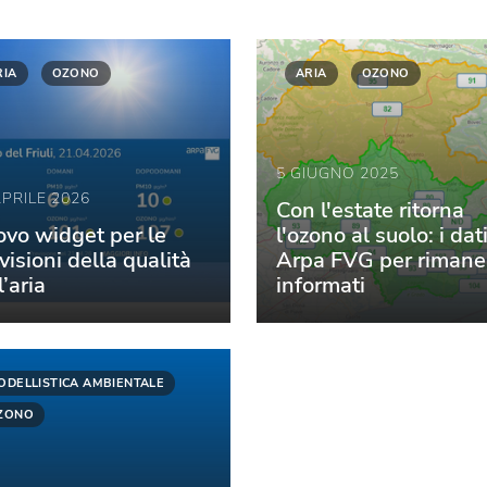
RIA
OZONO
ARIA
OZONO
5 GIUGNO 2025
APRILE 2026
Con l'estate ritorna
vo widget per le
l'ozono al suolo: i dati
visioni della qualità
Arpa FVG per rimane
l’aria
informati
ODELLISTICA AMBIENTALE
ZONO