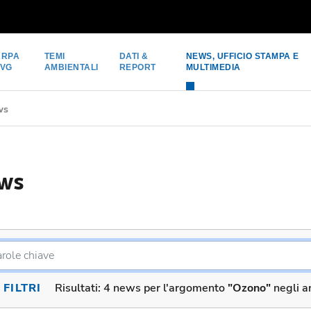
ARPA
TEMI
DATI &
NEWS, UFFICIO STAMPA E
FVG
AMBIENTALI
REPORT
MULTIMEDIA
ws
ws
FILTRI
Risultati:
4 news per l'argomento
"Ozono"
negli a