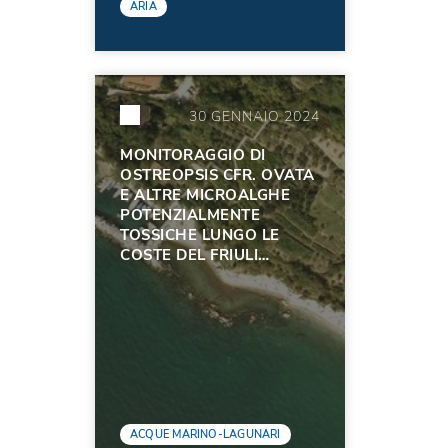
ARIA
30 GENNAIO 2024
MONITORAGGIO DI
OSTREOPSIS CFR. OVATA
E ALTRE MICROALGHE
POTENZIALMENTE
TOSSICHE LUNGO LE
COSTE DEL FRIULI
VENEZIA GIULIA
NELL'ANNO 2023
ACQUE MARINO-LAGUNARI