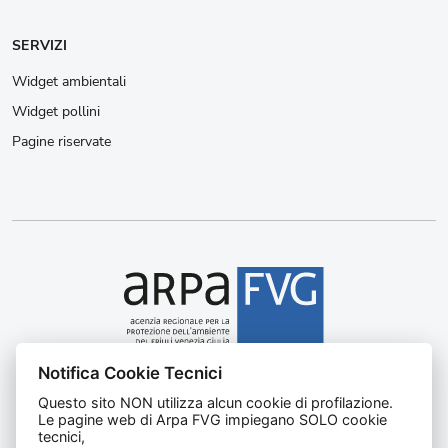
SERVIZI
Widget ambientali
Widget pollini
Pagine riservate
Notifica Cookie Tecnici
Agenzia regionale per la protezione dell’ambiente del
Questo sito NON utilizza alcun cookie di profilazione.
Friuli Venezia Giulia
Le pagine web di Arpa FVG impiegano SOLO cookie
Via Cairoli, 14 – 33057 Palmanova (UD)
tecnici,