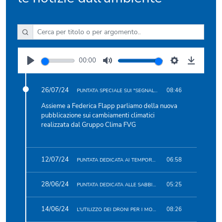
Cerca podcast per titolo o argomento
00:00
Riproduci
Disattiva
Impostazioni
Scarica
audio
26/07/24
08:46
PUNTATA SPECIALE SUI "SEGNALI DAL CLIMA IN FVG"
Assieme a Federica Flapp parliamo della nuova
pubblicazione sui cambiamenti climatici
realizzata dal Gruppo Clima FVG
12/07/24
06:58
PUNTATA DEDICATA AI TEMPORALI
28/06/24
05:25
PUNTATA DEDICATA ALLE SABBIE SAHARIANE
14/06/24
08:26
L'UTILIZZO DEI DRONI PER I MONITORAGGGI AMBIENTALI