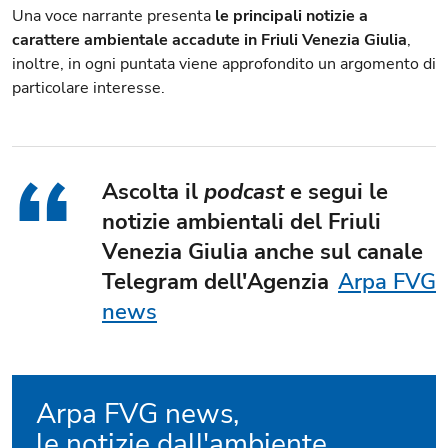
Una voce narrante presenta
le principali notizie a
carattere ambientale accadute in Friuli Venezia Giulia
,
inoltre, in ogni puntata viene approfondito un argomento di
particolare interesse.
Ascolta il
podcast
e segui le
notizie ambientali del Friuli
Venezia Giulia anche sul canale
Telegram dell'Agenzia
Arpa FVG
news
Arpa FVG news,
76 podcast trovati.
le notizie dall'ambiente