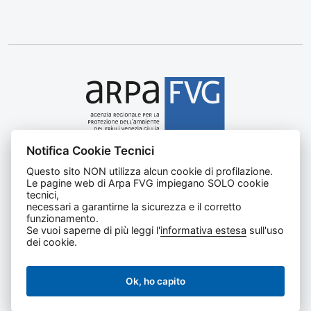
Notifica Cookie Tecnici
Agenzia regionale per la protezione dell’ambiente del
Questo sito NON utilizza alcun cookie di profilazione.
Friuli Venezia Giulia
Le pagine web di Arpa FVG impiegano SOLO cookie
Via Cairoli, 14 – 33057 Palmanova (UD)
tecnici,
C.F. e P. IVA 02096520305
necessari a garantirne la sicurezza e il corretto
funzionamento.
CUU UFNKDT
Se vuoi saperne di più leggi l'
informativa estesa
sull'uso
Tel
0432 1918111
dei cookie.
Ok, ho capito
Privacy e cookie
|
Note legali
|
Dichiarazione di accessibilità
|