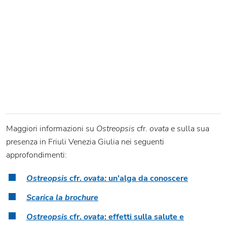
Maggiori informazioni su
Ostreopsis
cfr.
ovata
e sulla sua
presenza in Friuli Venezia Giulia nei seguenti
approfondimenti:
Ostreopsis
cfr.
ovata:
un'alga da conoscere
Scarica la brochure
Ostreopsis
cfr.
ovata
: effetti sulla salute e