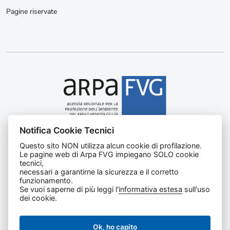
Pagine riservate
Notifica Cookie Tecnici
Agenzia regionale per la protezione dell’ambiente del
Questo sito NON utilizza alcun cookie di profilazione.
Friuli Venezia Giulia
Le pagine web di Arpa FVG impiegano SOLO cookie
Via Cairoli, 14 – 33057 Palmanova (UD)
tecnici,
C.F. e P. IVA 02096520305
necessari a garantirne la sicurezza e il corretto
funzionamento.
CUU UFNKDT
Se vuoi saperne di più leggi l'
informativa estesa
sull'uso
Tel
0432 1918111
dei cookie.
Ok, ho capito