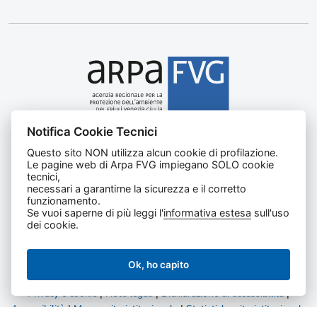
Notifica Cookie Tecnici
Agenzia regionale per la protezione dell’ambiente del
Questo sito NON utilizza alcun cookie di profilazione.
Friuli Venezia Giulia
Le pagine web di Arpa FVG impiegano SOLO cookie
Via Cairoli, 14 – 33057 Palmanova (UD)
tecnici,
C.F. e P. IVA 02096520305
necessari a garantirne la sicurezza e il corretto
funzionamento.
CUU UFNKDT
Se vuoi saperne di più leggi l'
informativa estesa
sull'uso
Tel
0432 1918111
dei cookie.
Ok, ho capito
Privacy e cookie
|
Note legali
|
Dichiarazione di accessibilità
|
Accessibilità
|
Mappa sito istituzionale
|
Statistiche sito istituzionale