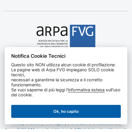
Notifica Cookie Tecnici
Agenzia regionale per la protezione dell’ambiente del
Questo sito NON utilizza alcun cookie di profilazione.
Friuli Venezia Giulia
Le pagine web di Arpa FVG impiegano SOLO cookie
Via Cairoli, 14 – 33057 Palmanova (UD)
tecnici,
C.F. e P. IVA 02096520305
necessari a garantirne la sicurezza e il corretto
funzionamento.
CUU UFNKDT
Se vuoi saperne di più leggi l'
informativa estesa
sull'uso
Tel
0432 1918111
dei cookie.
Ok, ho capito
Privacy e cookie
|
Note legali
|
Dichiarazione di accessibilità
|
Accessibilità
|
Mappa sito istituzionale
|
Statistiche sito istituzionale