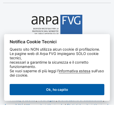
Notifica Cookie Tecnici
Agenzia regionale per la protezione dell’ambiente del
Questo sito NON utilizza alcun cookie di profilazione.
Friuli Venezia Giulia
Le pagine web di Arpa FVG impiegano SOLO cookie
Via Cairoli, 14 – 33057 Palmanova (UD)
tecnici,
C.F. e P. IVA 02096520305
necessari a garantirne la sicurezza e il corretto
funzionamento.
CUU UFNKDT
Se vuoi saperne di più leggi l'
informativa estesa
sull'uso
Tel
0432 1918111
dei cookie.
Ok, ho capito
Privacy e cookie
|
Note legali
|
Dichiarazione di accessibilità
|
Accessibilità
|
Mappa sito istituzionale
|
Statistiche sito istituzionale
|
Statistiche amministrazione trasparente