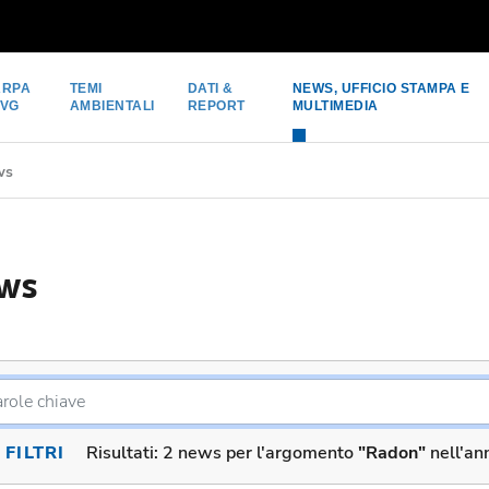
ARPA
TEMI
DATI &
NEWS, UFFICIO STAMPA E
FVG
AMBIENTALI
REPORT
MULTIMEDIA
ws
ws
FILTRI
Risultati:
2 news per l'argomento
"Radon"
nell'a