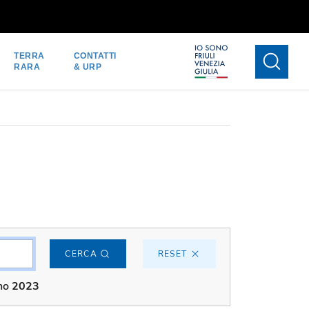
TERRA
CONTATTI
RARA
& URP
CERCA
RESET
nno
2023