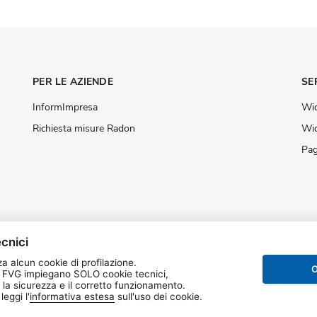
PER LE AZIENDE
SE
InformImpresa
Wid
Richiesta misure Radon
Wid
Pag
cnici
a alcun cookie di profilazione.
O
 FVG impiegano SOLO cookie tecnici,
 la sicurezza e il corretto funzionamento.
 regionale per la
eggi l'
informativa estesa
sull'uso dei cookie.
one dell’ambiente del
enezia Giulia