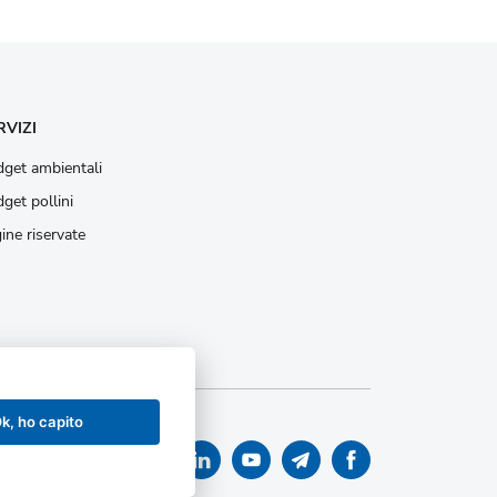
RVIZI
get ambientali
get pollini
ine riservate
k, ho capito