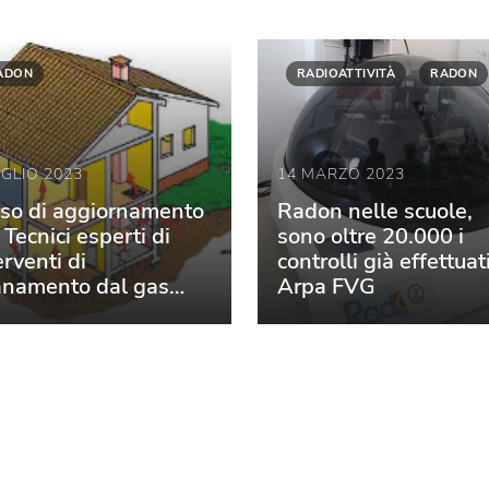
ADON
RADIOATTIVITÀ
RADON
UGLIO 2023
14 MARZO 2023
so di aggiornamento
Radon nelle scuole,
 Tecnici esperti di
sono oltre 20.000 i
erventi di
controlli già effettuat
anamento dal gas
Arpa FVG
on negli edifici