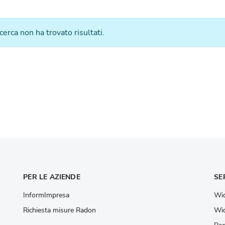
icerca non ha trovato risultati.
PER LE AZIENDE
SE
InformImpresa
Wid
Richiesta misure Radon
Wid