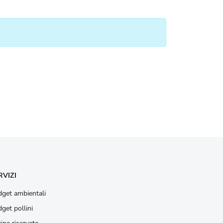
RVIZI
get ambientali
get pollini