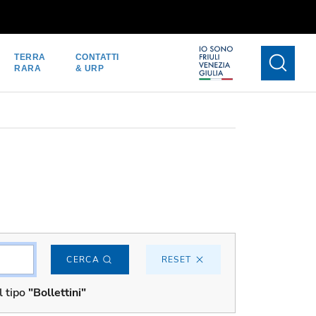
TERRA
CONTATTI
RARA
& URP
CERCA
RESET
l tipo
"Bollettini"