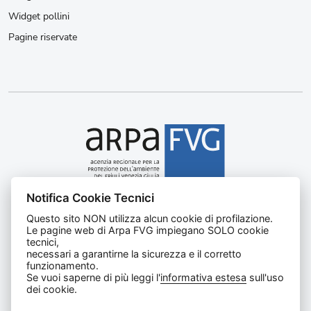
Widget pollini
Pagine riservate
Notifica Cookie Tecnici
Agenzia regionale per la protezione dell’ambiente del
Questo sito NON utilizza alcun cookie di profilazione.
Friuli Venezia Giulia
Le pagine web di Arpa FVG impiegano SOLO cookie
Via Cairoli, 14 – 33057 Palmanova (UD)
tecnici,
C.F. e P. IVA 02096520305
necessari a garantirne la sicurezza e il corretto
funzionamento.
CUU UFNKDT
Se vuoi saperne di più leggi l'
informativa estesa
sull'uso
Tel
0432 1918111
dei cookie.