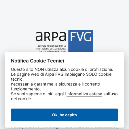
Notifica Cookie Tecnici
Agenzia regionale per la protezione dell’ambiente del
Questo sito NON utilizza alcun cookie di profilazione.
Friuli Venezia Giulia
Le pagine web di Arpa FVG impiegano SOLO cookie
Via Cairoli, 14 – 33057 Palmanova (UD)
tecnici,
C.F. e P. IVA 02096520305
necessari a garantirne la sicurezza e il corretto
funzionamento.
CUU UFNKDT
Se vuoi saperne di più leggi l'
informativa estesa
sull'uso
Tel
0432 1918111
dei cookie.
Ok, ho capito
Privacy e cookie
|
Note legali
|
Dichiarazione di accessibilità
|