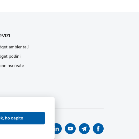
RVIZI
get ambientali
get pollini
ine riservate
k, ho capito