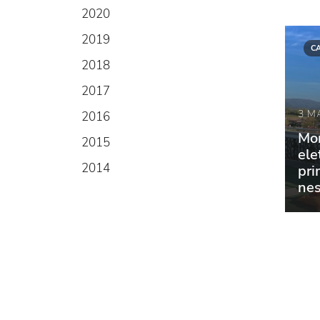
2020
2019
C
2018
2017
3 M
2016
Mon
2015
ele
2014
pri
nes