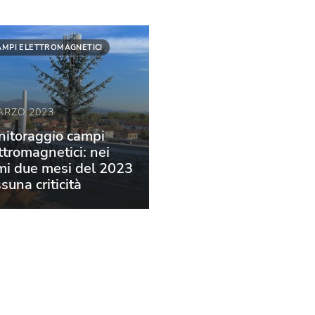
AMPI ELETTROMAGNETICI
ARZO 2023
itoraggio campi
ttromagnetici: nei
mi due mesi del 2023
suna criticità