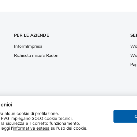
PER LE AZIENDE
SE
InformImpresa
Wid
Richiesta misure Radon
Wid
Pag
cnici
a alcun cookie di profilazione.
O
 FVG impiegano SOLO cookie tecnici,
 la sicurezza e il corretto funzionamento.
 regionale per la
eggi l'
informativa estesa
sull'uso dei cookie.
one dell’ambiente del
enezia Giulia