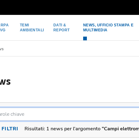
ARPA
TEMI
DATI &
NEWS, UFFICIO STAMPA E
FVG
AMBIENTALI
REPORT
MULTIMEDIA
ws
ws
FILTRI
Risultati:
1 news per l'argomento
"Campi elettrom