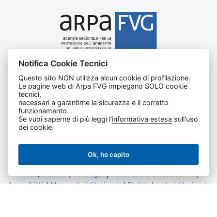
Notifica Cookie Tecnici
Agenzia regionale per la protezione dell’ambiente del
Questo sito NON utilizza alcun cookie di profilazione.
Friuli Venezia Giulia
Le pagine web di Arpa FVG impiegano SOLO cookie
Via Cairoli, 14 – 33057 Palmanova (UD)
tecnici,
C.F. e P. IVA 02096520305
necessari a garantirne la sicurezza e il corretto
funzionamento.
CUU UFNKDT
Se vuoi saperne di più leggi l'
informativa estesa
sull'uso
Tel
0432 1918111
dei cookie.
Ok, ho capito
Privacy e cookie
|
Note legali
|
Dichiarazione di accessibilità
|
Accessibilità
|
Mappa sito istituzionale
|
Statistiche sito istituzionale
|
Statistiche amministrazione trasparente
Tutti i diritti riservati.