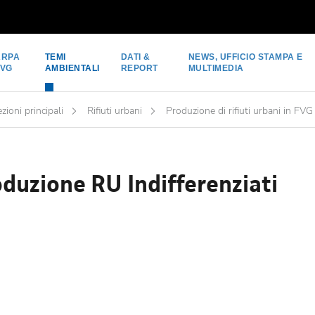
ARPA
TEMI
DATI &
NEWS, UFFICIO STAMPA E
FVG
AMBIENTALI
REPORT
MULTIMEDIA
zioni principali
Rifiuti urbani
Produzione di rifiuti urbani in FVG
duzione RU Indifferenziati