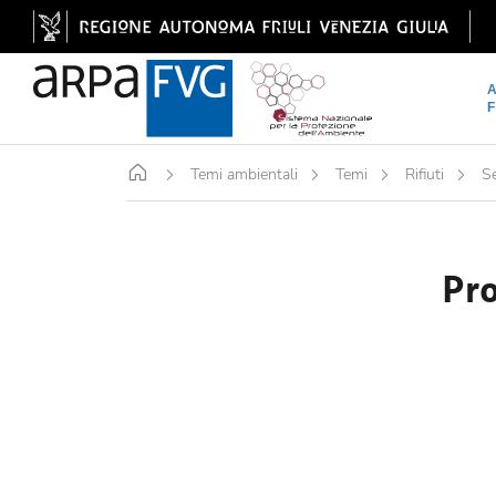
Home
Temi ambientali
Temi
Rifiuti
Se
Pro