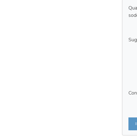
Qual
sod
Sug
Con