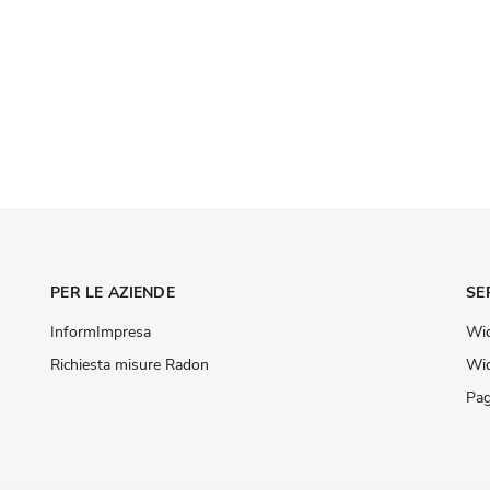
PER LE AZIENDE
SE
InformImpresa
Wid
Richiesta misure Radon
Wid
Pag