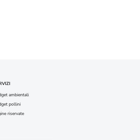
RVIZI
get ambientali
get pollini
ine riservate