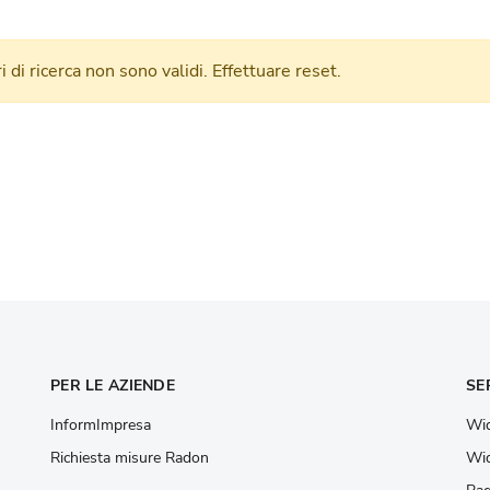
tri di ricerca non sono validi. Effettuare reset.
PER LE AZIENDE
SE
InformImpresa
Wid
Richiesta misure Radon
Wid