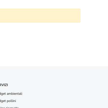
RVIZI
get ambientali
get pollini