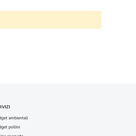
RVIZI
get ambientali
get pollini