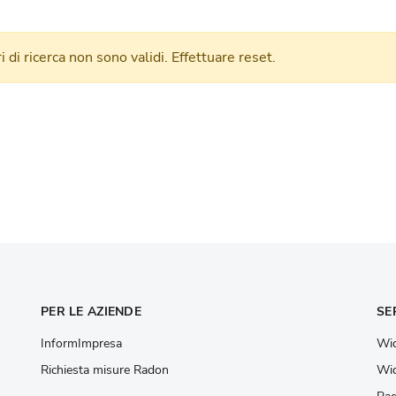
tri di ricerca non sono validi. Effettuare reset.
PER LE AZIENDE
SE
InformImpresa
Wid
Richiesta misure Radon
Wid