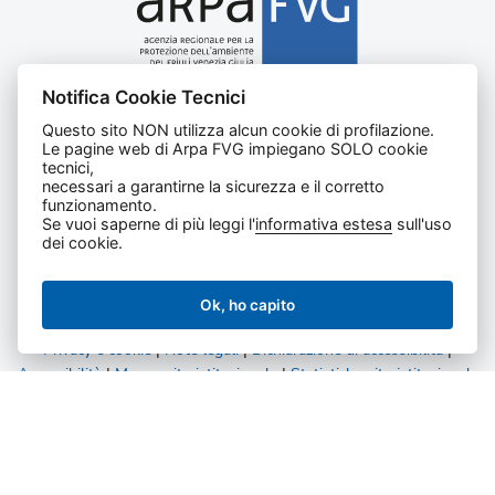
Notifica Cookie Tecnici
Agenzia regionale per la protezione dell’ambiente del
Questo sito NON utilizza alcun cookie di profilazione.
Friuli Venezia Giulia
Le pagine web di Arpa FVG impiegano SOLO cookie
Via Cairoli, 14 – 33057 Palmanova (UD)
tecnici,
C.F. e P. IVA 02096520305
necessari a garantirne la sicurezza e il corretto
funzionamento.
CUU UFNKDT
Se vuoi saperne di più leggi l'
informativa estesa
sull'uso
Tel
0432 1918111
dei cookie.
Ok, ho capito
Privacy e cookie
|
Note legali
|
Dichiarazione di accessibilità
|
Accessibilità
|
Mappa sito istituzionale
|
Statistiche sito istituzionale
|
Statistiche amministrazione trasparente
Tutti i diritti riservati.