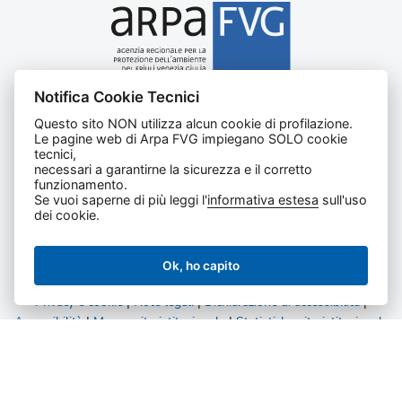
Notifica Cookie Tecnici
Agenzia regionale per la protezione dell’ambiente del
Questo sito NON utilizza alcun cookie di profilazione.
Friuli Venezia Giulia
Le pagine web di Arpa FVG impiegano SOLO cookie
Via Cairoli, 14 – 33057 Palmanova (UD)
tecnici,
C.F. e P. IVA 02096520305
necessari a garantirne la sicurezza e il corretto
funzionamento.
CUU UFNKDT
Se vuoi saperne di più leggi l'
informativa estesa
sull'uso
Tel
0432 1918111
dei cookie.
Ok, ho capito
Privacy e cookie
|
Note legali
|
Dichiarazione di accessibilità
|
Accessibilità
|
Mappa sito istituzionale
|
Statistiche sito istituzionale
|
Statistiche amministrazione trasparente
Tutti i diritti riservati.