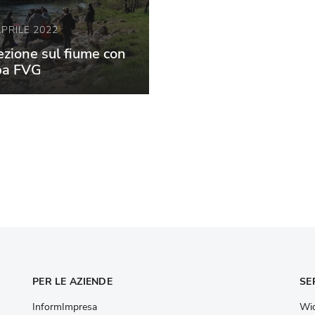
APRILE 2022
ezione sul fiume con
pa FVG
PER LE AZIENDE
SE
InformImpresa
Wid