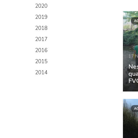
2020
2019
A
2018
2017
2016
17 
2015
Nes
2014
qua
FV
A