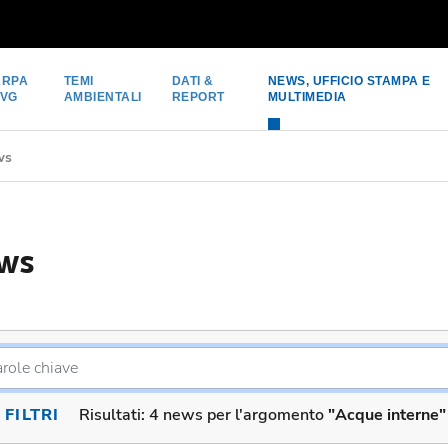
ARPA
TEMI
DATI &
NEWS, UFFICIO STAMPA E
FVG
AMBIENTALI
REPORT
MULTIMEDIA
ws
ws
FILTRI
Risultati:
4 news per l'argomento
"Acque interne"