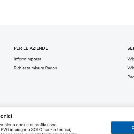
PER LE AZIENDE
SE
InformImpresa
Wid
Richiesta misure Radon
Wid
Pag
cnici
a alcun cookie di profilazione.
O
 FVG impiegano SOLO cookie tecnici,