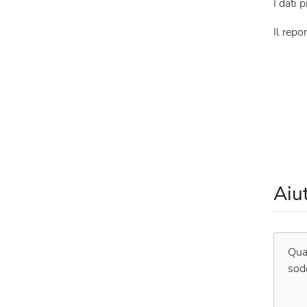
I dati
Il repo
Aiu
Qual
sod