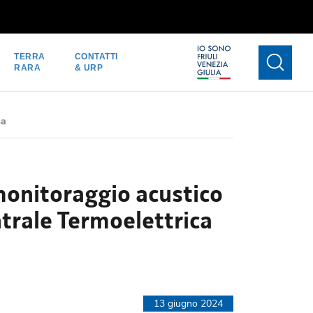
TERRA
CONTATTI
RARA
& URP
sa
monitoraggio acustico
ntrale Termoelettrica
13 giugno 2024