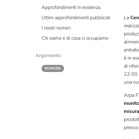
Approfondimenti in evidenza
La
Cen
Ultimi approfondimenti pubblicati
realiz
I nostri numeri
produz
Chi siamo e di cosa ci occupiamo
alimen
entrat
Argomento
è in es
di rife
RUMORE
22.00:
una rum
Arpa F
monito
misura
prodott
presso 