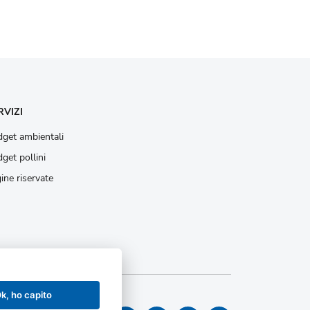
RVIZI
get ambientali
get pollini
ine riservate
k, ho capito