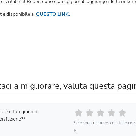
 presentati nel Report sono stati aggiornati aggiungendo le misu
rt è disponibile a
QUESTO LINK.
taci a migliorare, valuta questa pagi
e è il tuo grado di
disfazione?
*
Seleziona il numero di stelle cor
5