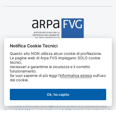
Notifica Cookie Tecnici
Agenzia regionale per la protezione dell’ambiente del
Questo sito NON utilizza alcun cookie di profilazione.
Friuli Venezia Giulia
Le pagine web di Arpa FVG impiegano SOLO cookie
Via Cairoli, 14 – 33057 Palmanova (UD)
tecnici,
C.F. e P. IVA 02096520305
necessari a garantirne la sicurezza e il corretto
funzionamento.
CUU UFNKDT
Se vuoi saperne di più leggi l'
informativa estesa
sull'uso
Tel
0432 1918111
dei cookie.
Ok, ho capito
Privacy e cookie
|
Note legali
|
Dichiarazione di accessibilità
|
Accessibilità
|
Mappa sito istituzionale
|
Statistiche sito istituzionale