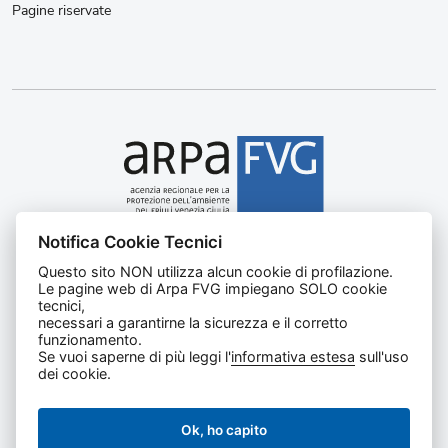
Pagine riservate
Notifica Cookie Tecnici
Agenzia regionale per la protezione dell’ambiente del
Questo sito NON utilizza alcun cookie di profilazione.
Friuli Venezia Giulia
Le pagine web di Arpa FVG impiegano SOLO cookie
Via Cairoli, 14 – 33057 Palmanova (UD)
tecnici,
C.F. e P. IVA 02096520305
necessari a garantirne la sicurezza e il corretto
funzionamento.
CUU UFNKDT
Se vuoi saperne di più leggi l'
informativa estesa
sull'uso
Tel
0432 1918111
dei cookie.
Ok, ho capito