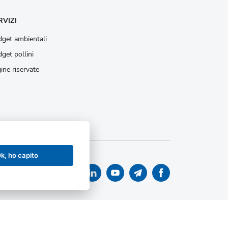
RVIZI
get ambientali
get pollini
ine riservate
k, ho capito
 accessibilità
|
Accessibilità
|
Mappa sito istituzionale
|
 istituzionale
|
Statistiche amministrazione trasparente