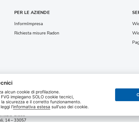
PER LE AZIENDE
SE
InformImpresa
Wid
Richiesta misure Radon
Wid
Pag
cnici
a alcun cookie di profilazione.
O
 FVG impiegano SOLO cookie tecnici,
 la sicurezza e il corretto funzionamento.
 regionale per la
eggi l'
informativa estesa
sull'uso dei cookie.
one dell’ambiente del
enezia Giulia
oli, 14 – 33057
va (UD)
Privacy e cookie
|
Note legali
|
Dichiarazione di
P. IVA 02096520305
Statistiche sito
NKDT