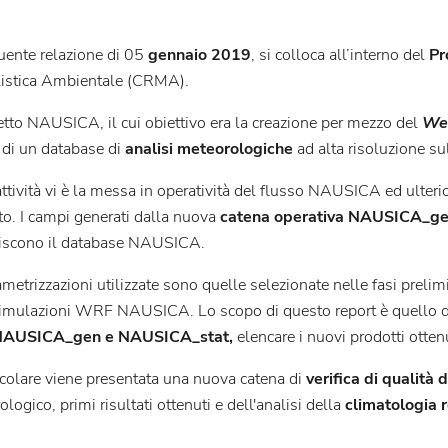
uente relazione di 05
gennaio 2019
, si colloca all’interno del
Pr
istica Ambientale (CRMA).
etto NAUSICA, il cui obiettivo era la creazione per mezzo del
Wea
di un database di
analisi meteorologiche
ad alta risoluzione su
attività vi è la messa in operatività del flusso NAUSICA ed ulteri
to. I campi generati dalla nuova
catena operativa NAUSICA_g
uiscono il database NAUSICA.
metrizzazioni utilizzate sono quelle selezionate nelle fasi prelim
simulazioni WRF NAUSICA. Lo scopo di questo report è quello d
 NAUSICA_gen e NAUSICA_stat,
elencare i nuovi prodotti ottenut
icolare viene presentata una nuova catena di
verifica di qualità 
logico, primi risultati ottenuti e dell'analisi della
climatologia 