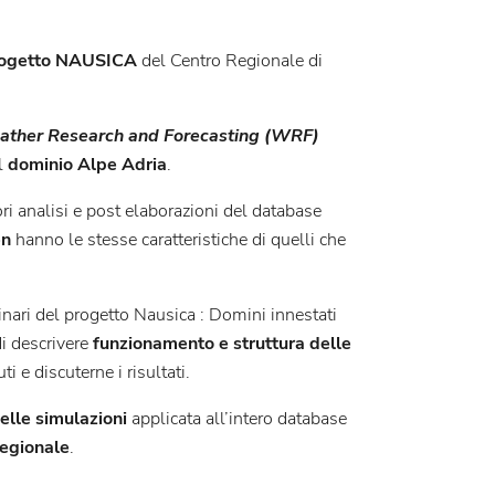
ogetto NAUSICA
del Centro Regionale di
ther Research and Forecasting (WRF)
l
dominio Alpe Adria
.
ori analisi e post elaborazioni del database
en
hanno le stesse caratteristiche di quelli che
inari del progetto Nausica : Domini innestati
i descrivere
funzionamento e struttura delle
i e discuterne i risultati.
delle simulazioni
applicata all’intero database
regionale
.