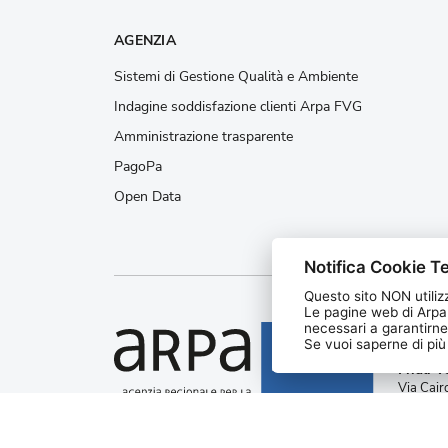
AGENZIA
Sistemi di Gestione Qualità e Ambiente
Indagine soddisfazione clienti Arpa FVG
Amministrazione trasparente
PagoPa
Open Data
Notifica Cookie Te
Questo sito NON utilizz
Le pagine web di Arpa
necessari a garantirne
Agenzia
Se vuoi saperne di più l
protezi
Friuli V
Via Cair
Palmano
C.F. e 
CUU UF