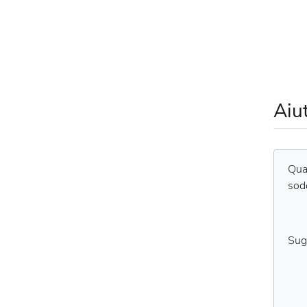
Aiu
Qual
sod
Sug