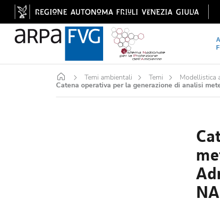
Home
Temi ambientali
Temi
Modellistica
Catena operativa per la generazione di analisi met
Cat
met
Adr
NA