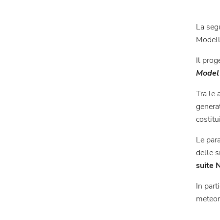
La seg
Modell
Il prog
Model
Tra le 
genera
costit
Le para
delle 
suite
In part
meteoro