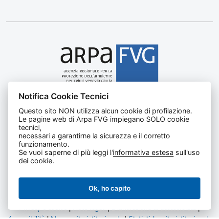
Notifica Cookie Tecnici
Agenzia regionale per la protezione dell’ambiente del
Questo sito NON utilizza alcun cookie di profilazione.
Friuli Venezia Giulia
Le pagine web di Arpa FVG impiegano SOLO cookie
Via Cairoli, 14 – 33057 Palmanova (UD)
tecnici,
C.F. e P. IVA 02096520305
necessari a garantirne la sicurezza e il corretto
funzionamento.
CUU UFNKDT
Se vuoi saperne di più leggi l'
informativa estesa
sull'uso
Tel
0432 1918111
dei cookie.
Ok, ho capito
Privacy e cookie
|
Note legali
|
Dichiarazione di accessibilità
|
Accessibilità
|
Mappa sito istituzionale
|
Statistiche sito istituzionale