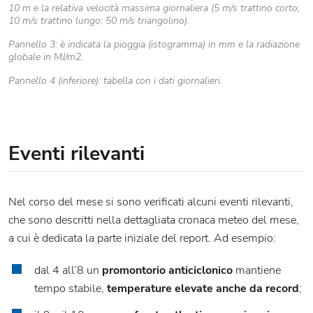
10 m e la relativa velocità massima giornaliera (5 m/s trattino corto;
10 m/s trattino lungo; 50 m/s triangolino).
Pannello 3: è indicata la pioggia (istogramma) in mm e la radiazione
globale in MJ/m2.
Pannello 4 (inferiore): tabella con i dati giornalieri.
Eventi rilevanti
Nel corso del mese si sono verificati alcuni eventi rilevanti,
che sono descritti nella dettagliata cronaca meteo del mese,
a cui è dedicata la parte iniziale del report. Ad esempio:
dal 4 all’8 un
promontorio anticiclonico
mantiene
tempo stabile,
temperature elevate anche da record
;