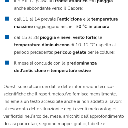
il 9 e il 10 passa un
fronte atlantico
con
pioggia
anche abbondante verso il Cadore;
dall’11 al 14 prevale l’
anticiclone
e le
temperature
massime
raggiungono anche i 3
0 °C in pianura
;
dal 15 al 28
pioggia
e
neve
,
vento forte
; le
temperature diminuiscono
di 10-12 °C rispetto al
periodo precedente;
pericolo gelate
per le colture
;
il mese si conclude con la
predominanza
dell’anticiclone
e
temperature estive
.
Questi sono alcuni dei dati e delle informazioni tecnico-
scientifiche che il report meteo.fvg fornisce mensilmente,
insieme a un testo accessibile anche ai non addetti ai lavori:
al resoconto delle situazioni e degli eventi meteorologici
verificatisi nell’arco del mese, arricchiti dall’approfondimento
di casi particolari, seguono mappe, grafici, tabelle e