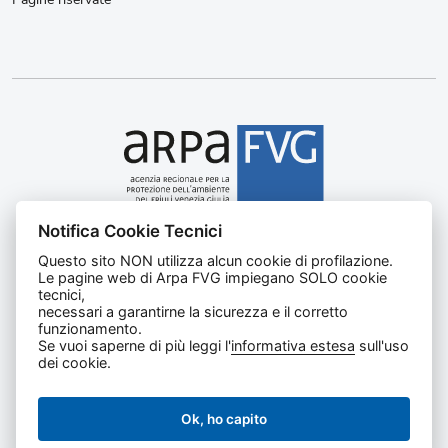
Notifica Cookie Tecnici
Agenzia regionale per la protezione dell’ambiente del
Questo sito NON utilizza alcun cookie di profilazione.
Friuli Venezia Giulia
Le pagine web di Arpa FVG impiegano SOLO cookie
Via Cairoli, 14 – 33057 Palmanova (UD)
tecnici,
C.F. e P. IVA 02096520305
necessari a garantirne la sicurezza e il corretto
funzionamento.
CUU UFNKDT
Se vuoi saperne di più leggi l'
informativa estesa
sull'uso
Tel
0432 1918111
dei cookie.
Ok, ho capito