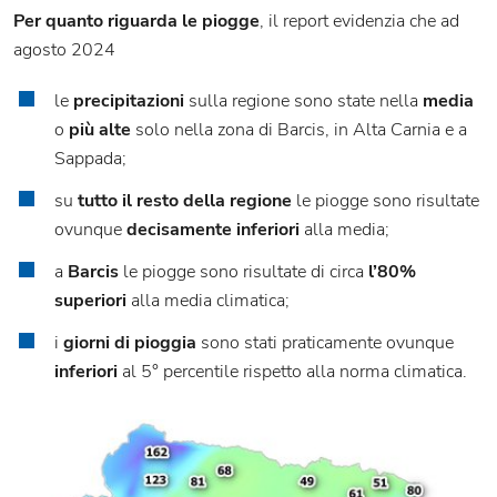
Per quanto riguarda le piogge
, il report evidenzia che ad
agosto 2024
le
precipitazioni
sulla regione sono state nella
media
o
più alte
solo nella zona di Barcis, in Alta Carnia e a
Sappada;
su
tutto il resto della regione
le piogge sono risultate
ovunque
decisamente inferiori
alla media;
a
Barcis
le piogge sono risultate di circa
l’80%
superiori
alla media climatica;
i
giorni di pioggia
sono stati praticamente ovunque
inferiori
al 5° percentile rispetto alla norma climatica.