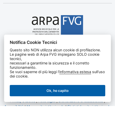
Notifica Cookie Tecnici
Agenzia regionale per la protezione dell’ambiente del
Questo sito NON utilizza alcun cookie di profilazione.
Friuli Venezia Giulia
Le pagine web di Arpa FVG impiegano SOLO cookie
Via Cairoli, 14 – 33057 Palmanova (UD)
tecnici,
C.F. e P. IVA 02096520305
necessari a garantirne la sicurezza e il corretto
funzionamento.
CUU UFNKDT
Se vuoi saperne di più leggi l'
informativa estesa
sull'uso
Tel
0432 1918111
dei cookie.
Ok, ho capito
Privacy e cookie
|
Note legali
|
Dichiarazione di accessibilità
|
Accessibilità
|
Mappa sito istituzionale
|
Statistiche sito istituzionale
|
Statistiche amministrazione trasparente