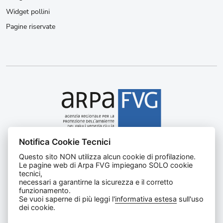
Widget pollini
Pagine riservate
Notifica Cookie Tecnici
Agenzia regionale per la protezione dell’ambiente del
Questo sito NON utilizza alcun cookie di profilazione.
Friuli Venezia Giulia
Le pagine web di Arpa FVG impiegano SOLO cookie
Via Cairoli, 14 – 33057 Palmanova (UD)
tecnici,
C.F. e P. IVA 02096520305
necessari a garantirne la sicurezza e il corretto
funzionamento.
CUU UFNKDT
Se vuoi saperne di più leggi l'
informativa estesa
sull'uso
Tel
0432 1918111
dei cookie.