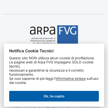
Notifica Cookie Tecnici
Agenzia regionale per la protezione dell’ambiente del
Questo sito NON utilizza alcun cookie di profilazione.
Friuli Venezia Giulia
Le pagine web di Arpa FVG impiegano SOLO cookie
Via Cairoli, 14 – 33057 Palmanova (UD)
tecnici,
C.F. e P. IVA 02096520305
necessari a garantirne la sicurezza e il corretto
funzionamento.
CUU UFNKDT
Se vuoi saperne di più leggi l'
informativa estesa
sull'uso
Tel
0432 1918111
dei cookie.
Ok, ho capito
Privacy e cookie
|
Note legali
|
Dichiarazione di accessibilità
|