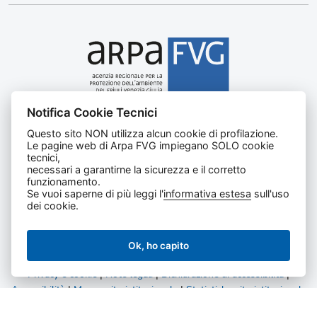
Notifica Cookie Tecnici
Agenzia regionale per la protezione dell’ambiente del
Questo sito NON utilizza alcun cookie di profilazione.
Friuli Venezia Giulia
Le pagine web di Arpa FVG impiegano SOLO cookie
Via Cairoli, 14 – 33057 Palmanova (UD)
tecnici,
C.F. e P. IVA 02096520305
necessari a garantirne la sicurezza e il corretto
funzionamento.
CUU UFNKDT
Se vuoi saperne di più leggi l'
informativa estesa
sull'uso
Tel
0432 1918111
dei cookie.
Ok, ho capito
Privacy e cookie
|
Note legali
|
Dichiarazione di accessibilità
|
Accessibilità
|
Mappa sito istituzionale
|
Statistiche sito istituzionale
|
Statistiche amministrazione trasparente