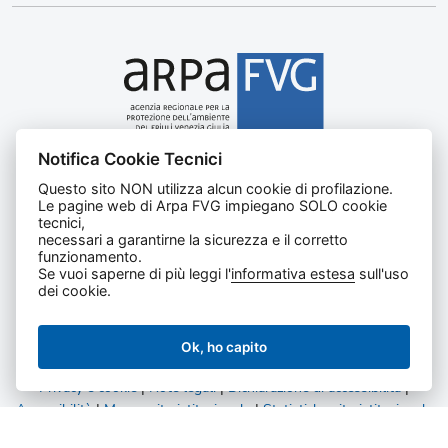
Notifica Cookie Tecnici
Agenzia regionale per la protezione dell’ambiente del
Questo sito NON utilizza alcun cookie di profilazione.
Friuli Venezia Giulia
Le pagine web di Arpa FVG impiegano SOLO cookie
Via Cairoli, 14 – 33057 Palmanova (UD)
tecnici,
C.F. e P. IVA 02096520305
necessari a garantirne la sicurezza e il corretto
funzionamento.
CUU UFNKDT
Se vuoi saperne di più leggi l'
informativa estesa
sull'uso
Tel
0432 1918111
dei cookie.
Ok, ho capito
Privacy e cookie
|
Note legali
|
Dichiarazione di accessibilità
|
Accessibilità
|
Mappa sito istituzionale
|
Statistiche sito istituzionale
|
Statistiche amministrazione trasparente