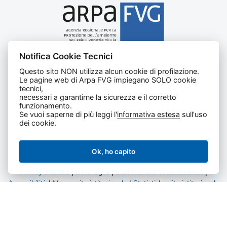
Notifica Cookie Tecnici
Agenzia regionale per la protezione dell’ambiente del
Questo sito NON utilizza alcun cookie di profilazione.
Friuli Venezia Giulia
Le pagine web di Arpa FVG impiegano SOLO cookie
Via Cairoli, 14 – 33057 Palmanova (UD)
tecnici,
C.F. e P. IVA 02096520305
necessari a garantirne la sicurezza e il corretto
funzionamento.
CUU UFNKDT
Se vuoi saperne di più leggi l'
informativa estesa
sull'uso
Tel
0432 1918111
dei cookie.
Ok, ho capito
Privacy e cookie
|
Note legali
|
Dichiarazione di accessibilità
|
Accessibilità
|
Mappa sito istituzionale
|
Statistiche sito istituzionale
|
Statistiche amministrazione trasparente
Tutti i diritti riservati.