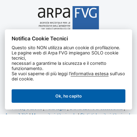
Notifica Cookie Tecnici
Agenzia regionale per la protezione dell’ambiente del
Questo sito NON utilizza alcun cookie di profilazione.
Friuli Venezia Giulia
Le pagine web di Arpa FVG impiegano SOLO cookie
Via Cairoli, 14 – 33057 Palmanova (UD)
tecnici,
C.F. e P. IVA 02096520305
necessari a garantirne la sicurezza e il corretto
funzionamento.
CUU UFNKDT
Se vuoi saperne di più leggi l'
informativa estesa
sull'uso
Tel
0432 1918111
dei cookie.
Ok, ho capito
Privacy e cookie
|
Note legali
|
Dichiarazione di accessibilità
|
Accessibilità
|
Mappa sito istituzionale
|
Statistiche sito istituzionale
|
Statistiche amministrazione trasparente
Tutti i diritti riservati.