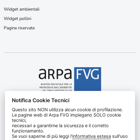
Widget ambientali
Widget pollini
Pagine riservate
Notifica Cookie Tecnici
Agenzia regionale per la protezione dell’ambiente del
Questo sito NON utilizza alcun cookie di profilazione.
Friuli Venezia Giulia
Le pagine web di Arpa FVG impiegano SOLO cookie
Via Cairoli, 14 – 33057 Palmanova (UD)
tecnici,
C.F. e P. IVA 02096520305
necessari a garantirne la sicurezza e il corretto
funzionamento.
CUU UFNKDT
Se vuoi saperne di più leggi l'
informativa estesa
sull'uso
Tel
0432 1918111