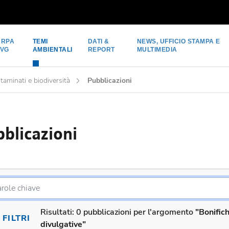
ARPA
TEMI
DATI &
NEWS, UFFICIO STAMPA E
FVG
AMBIENTALI
REPORT
MULTIMEDIA
ntaminati e biodiversità
Pubblicazioni
blicazioni
Risultati:
0 pubblicazioni per l'argomento
"Bonific
FILTRI
divulgative"