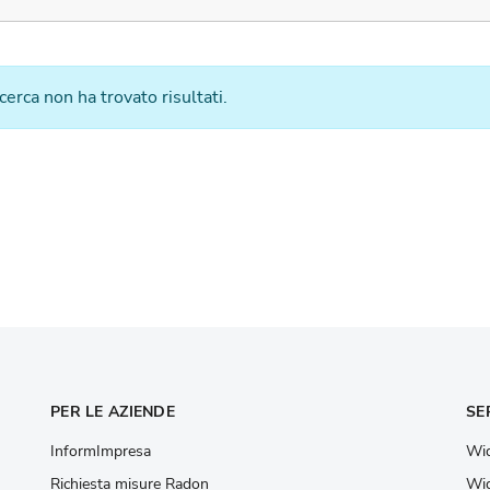
icerca non ha trovato risultati.
PER LE AZIENDE
SE
InformImpresa
Wid
Richiesta misure Radon
Wid