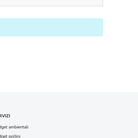
RVIZI
get ambientali
get pollini