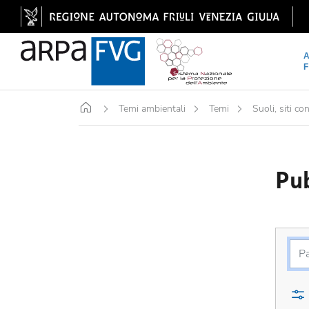
Home
Temi ambientali
Temi
Suoli, siti co
Pub