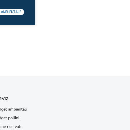
 AMBIENTALE
RVIZI
get ambientali
get pollini
ine riservate