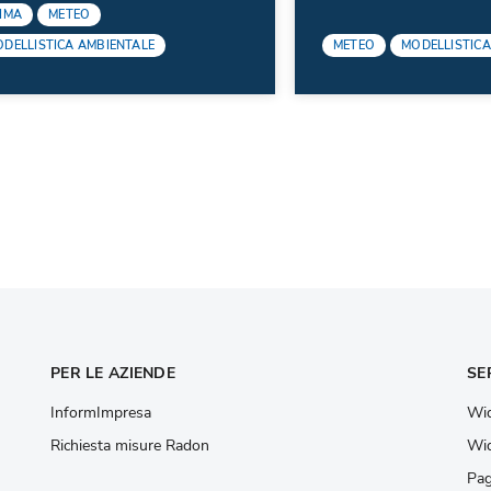
IMA
METEO
DELLISTICA AMBIENTALE
METEO
MODELLISTICA
PER LE AZIENDE
SE
InformImpresa
Wid
Richiesta misure Radon
Wid
Pag