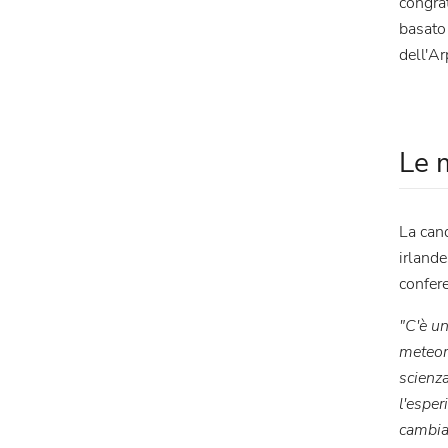
congrat
basato 
dell'Ar
Le 
La can
irland
confer
"C'è un
meteoro
scienza
l'esper
cambia