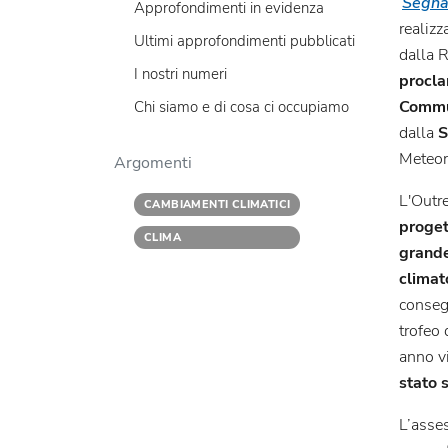
Segnal
Approfondimenti in evidenza
realizz
Ultimi approfondimenti pubblicati
dalla 
I nostri numeri
procla
Commu
Chi siamo e di cosa ci occupiamo
dalla
S
Meteor
Argomenti
L'Outr
CAMBIAMENTI CLIMATICI
proget
CLIMA
grande
climato
conseg
trofeo
anno v
stato 
L’asses