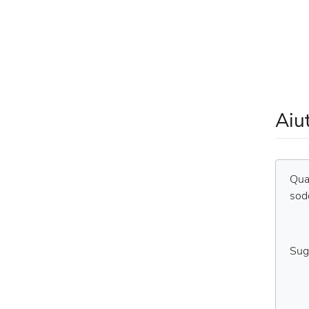
Aiu
Qual
sod
Sug