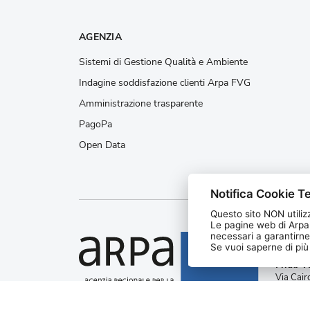
AGENZIA
Sistemi di Gestione Qualità e Ambiente
Indagine soddisfazione clienti Arpa FVG
Amministrazione trasparente
PagoPa
Open Data
Notifica Cookie Te
Questo sito NON utilizz
Le pagine web di Arpa
necessari a garantirne
Agenzia
Se vuoi saperne di più l
protezi
Friuli V
Via Cair
Palmano
C.F. e 