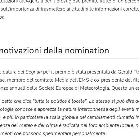
ulazioni all’Agenzia per il prestigioso premio, frutto di un perc
sull’importanza di trasmettere ai cittadini le informazioni corrette 
pa.
motivazioni della nomination
didatura dei
Segnali
per il premio è stata presentata da Gerald Fl
ese, membro del comitato Media dell’EMS e co-presidente del fi
enze annuali della Società Europea di Meteorologia. Questo un es
 detto che dice "tutta la politica è locale". Lo stesso si può dire 
logia conosce e apprezza la natura interconnessa degli eventi me
, e più in particolare la scala globale dei cambiamenti climatici in
ienza del meteo e del clima è radicata nel loro ambiente locale, 
menti che possono sperimentare personalmente.