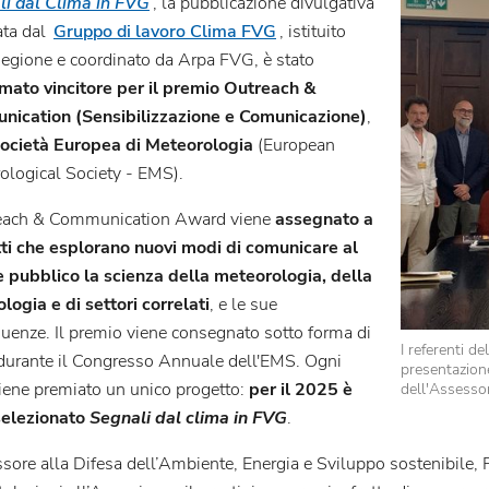
i dal Clima in FVG
, la pubblicazione divulgativa
ata dal
Gruppo di lavoro Clima FVG
, istituito
Regione e coordinato da Arpa FVG, è stato
mato vincitore per il premio Outreach &
nication
(Sensibilizzazione e Comunicazione)
,
ocietà Europea di Meteorologia
(European
ological Society - EMS).
each & Communication Award viene
assegnato a
ti che esplorano nuovi modi di comunicare al
 pubblico la scienza della meteorologia, della
logia e di settori correlati
, e le sue
uenze. Il premio viene consegnato sotto forma di
I referenti d
 durante il Congresso Annuale dell'EMS. Ogni
presentazione
iene premiato un unico progetto:
per il 2025 è
dell'Assesso
selezionato
Segnali dal clima in FVG
.
sore alla Difesa dell’Ambiente, Energia e Sviluppo sostenibile, 