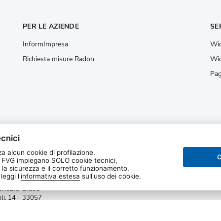
PER LE AZIENDE
SE
InformImpresa
Wid
Richiesta misure Radon
Wid
Pag
cnici
a alcun cookie di profilazione.
O
 FVG impiegano SOLO cookie tecnici,
 la sicurezza e il corretto funzionamento.
 regionale per la
eggi l'
informativa estesa
sull'uso dei cookie.
one dell’ambiente del
enezia Giulia
oli, 14 – 33057
va (UD)
Privacy e cookie
|
Note legali
|
Dichiarazione di
P. IVA 02096520305