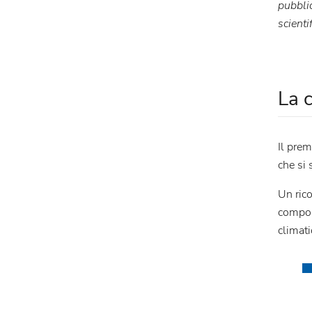
pubblic
scienti
La 
Il pre
che si
Un rico
compon
climati