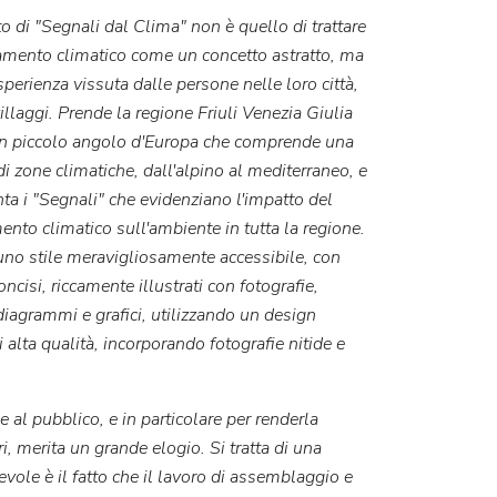
ato di "Segnali dal Clima" non è quello di trattare
amento climatico come un concetto astratto, ma
perienza vissuta dalle persone nelle loro città,
illaggi. Prende la regione Friuli Venezia Giulia
n piccolo angolo d'Europa che comprende una
 zone climatiche, dall'alpino al mediterraneo, e
a i "Segnali" che evidenziano l'impatto del
nto climatico sull'ambiente in tutta la regione.
 uno stile meravigliosamente accessibile, con
concisi, riccamente illustrati con fotografie,
iagrammi e grafici, utilizzando un design
i alta qualità, incorporando fotografie nitide e
 al pubblico, e in particolare per renderla
i, merita un grande elogio. Si tratta di una
ole è il fatto che il lavoro di assemblaggio e