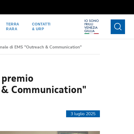
TERRA
CONTATTI
RARA
& URP
zionale di EMS "Outreach & Communication"
l premio
h & Communication"
3 luglio 2025