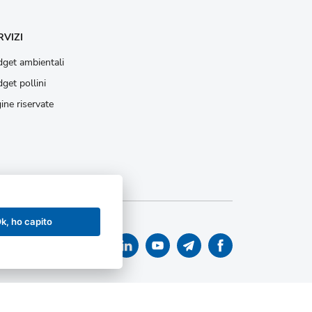
RVIZI
get ambientali
get pollini
ine riservate
k, ho capito
 accessibilità
|
Accessibilità
|
Mappa sito istituzionale
|