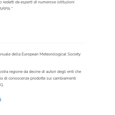
o redatti da esperti di numerose istituzioni
i ARPA.”
nnuale della European Meteorological Society
tra regione da decine di autori degli enti che
io di conoscenze prodotte sui cambiamenti
VG.
5