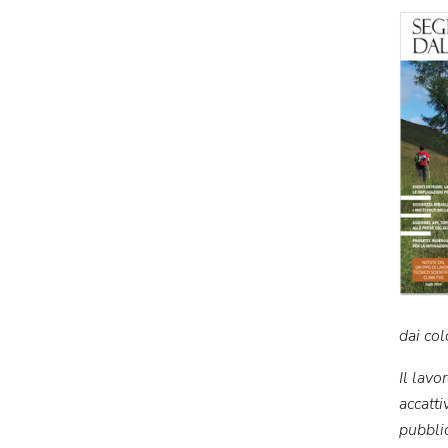
dai col
Il lavo
accatti
pubbli