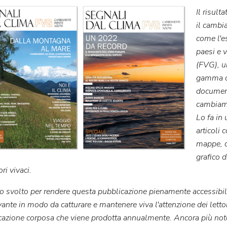
Il risult
il cambi
come l'es
paesi e v
(FVG), u
gamma di
document
cambiame
Lo fa in
articoli 
mappe, d
grafico d
ori vivaci.
ro svolto per rendere questa pubblicazione pienamente accessibile
vante in modo da catturare e mantenere viva l'attenzione dei lettor
cazione corposa che viene prodotta annualmente. Ancora più notev