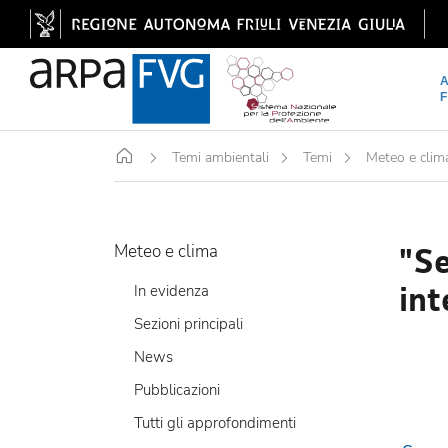
Home
Temi ambientali
Temi
Meteo e clim
"Se
Meteo e clima
in
In evidenza
Sezioni principali
News
Pubblicazioni
Tutti gli approfondimenti