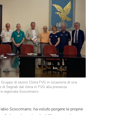
el Gruppo di lavoro Clima FVG in occasione di una
 di Segnali dal clima in FVG alla presenza
re regionale Scoccimarro.
Fabio Scoccimarro, ha voluto porgere le proprie