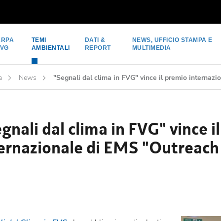
ARPA
TEMI
DATI &
NEWS, UFFICIO STAMPA E
FVG
AMBIENTALI
REPORT
MULTIMEDIA
a
News
"Segnali dal clima in FVG" vince il premio interna
gnali dal clima in FVG" vince i
ternazionale di EMS "Outreac