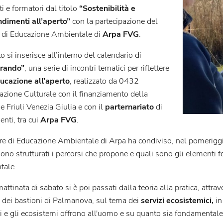
i e formatori dal titolo
“Sostenibilità e
dimenti all’aperto”
con la partecipazione del
e di Educazione Ambientale di
Arpa FVG
.
o si inserisce all’interno del calendario di
rando”
, una serie di incontri tematici per riflettere
ucazione all’aperto
, realizzato da 0432
azione Culturale con il finanziamento della
 Friuli Venezia Giulia e con il
parternariato
di
enti, tra cui
Arpa FVG
.
ore di Educazione Ambientale di Arpa ha condiviso, nel pomeriggi
no strutturati i percorsi che propone e quali sono gli elementi f
tale.
attinata di sabato si è poi passati dalla teoria alla pratica, attrav
e dei bastioni di Palmanova, sul tema dei
servizi ecosistemici,
in
i e gli ecosistemi offrono all'uomo e su quanto sia fondamentale 