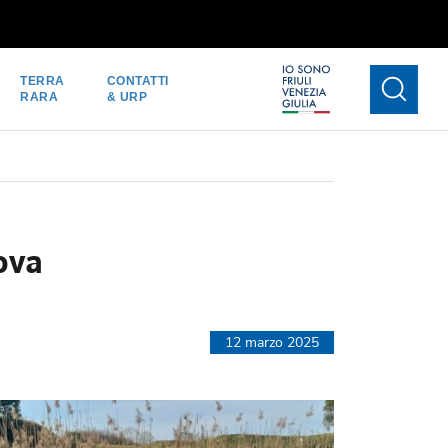
TERRA
CONTATTI
RARA
& URP
ova
12 marzo 2025