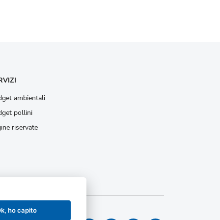
RVIZI
get ambientali
get pollini
ine riservate
k, ho capito