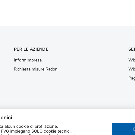
PER LE AZIENDE
SE
InformImpresa
Wid
Richiesta misure Radon
Wid
Pag
cnici
a alcun cookie di profilazione.
O
 FVG impiegano SOLO cookie tecnici,