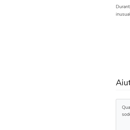
Durante
inusual
Aiu
Qual
sod