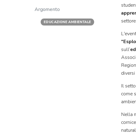
student
Argomento
appren
settor
EDUCAZIONE AMBIENTALE
L'event
“Esplo
sull’
ed
Associ
Regione
diversi 
Il sett
come so
ambien
Nella m
cornic
natural