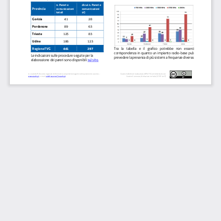
n. Pareri 
e 
di cui 
n. Pareri 
e 
Provincia
comunicazioni 
c
omunicazioni
totali
5G
41
28
Gorizia
89
63
Pordenone
125
83
Trieste
186
123
Udine
Tra 
la 
tabella 
e 
il 
grafico 
potrebbe
non 
esserci 
441
297
Regione FVG
corrispondenza  in  quanto  un  impianto
radio
-
base  può 
Le indicazioni sulle procedure seguite per la 
prevedere la presenza di più sistemi a frequenze diverse
.
elaborazione dei pareri sono disponibili 
sul sito.
A cura della 
IPAS centro regionale di riferimento campi elettromagnetici ed inquinamento acustico 
–
Questo bollettino è realizzato da ARPA FVG ed è distribuito con 
www.arpa.fvg.it
-
e
-
mail: 
radiofrequenze@arpa.fvg.it
Creative Commons, Attribuzione 3.0 Italia (CC BY 3.0 IT)