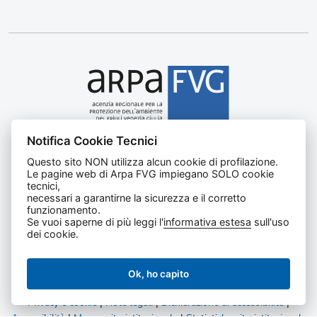
Notifica Cookie Tecnici
Agenzia regionale per la protezione dell’ambiente del
Questo sito NON utilizza alcun cookie di profilazione.
Friuli Venezia Giulia
Le pagine web di Arpa FVG impiegano SOLO cookie
Via Cairoli, 14 – 33057 Palmanova (UD)
tecnici,
C.F. e P. IVA 02096520305
necessari a garantirne la sicurezza e il corretto
funzionamento.
CUU UFNKDT
Se vuoi saperne di più leggi l'
informativa estesa
sull'uso
Tel
0432 1918111
dei cookie.
Ok, ho capito
Privacy e cookie
|
Note legali
|
Dichiarazione di accessibilità
|