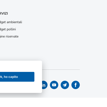
RVIZI
get ambientali
get pollini
ine riservate
k, ho capito
 accessibilità
|
Accessibilità
|
Mappa sito istituzionale
|