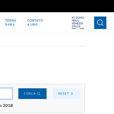
TERRA
CONTATTI
RARA
& URP
CERCA
RESET
no
2018