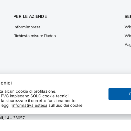
PER LE AZIENDE
SE
InformImpresa
Wid
Richiesta misure Radon
Wid
Pag
cnici
a alcun cookie di profilazione.
O
 FVG impiegano SOLO cookie tecnici,
 la sicurezza e il corretto funzionamento.
 regionale per la
eggi l'
informativa estesa
sull'uso dei cookie.
one dell’ambiente del
enezia Giulia
oli, 14 – 33057
va (UD)
Privacy e cookie
|
Note legali
|
Dichiarazione di
P. IVA 02096520305