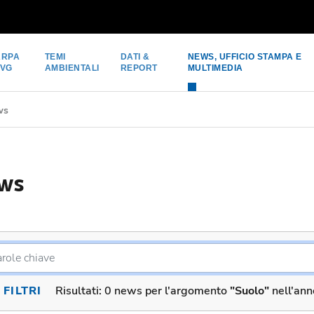
ARPA
TEMI
DATI &
NEWS, UFFICIO STAMPA E
FVG
AMBIENTALI
REPORT
MULTIMEDIA
ws
ws
FILTRI
Risultati:
0 news per l'argomento
"Suolo"
nell'an