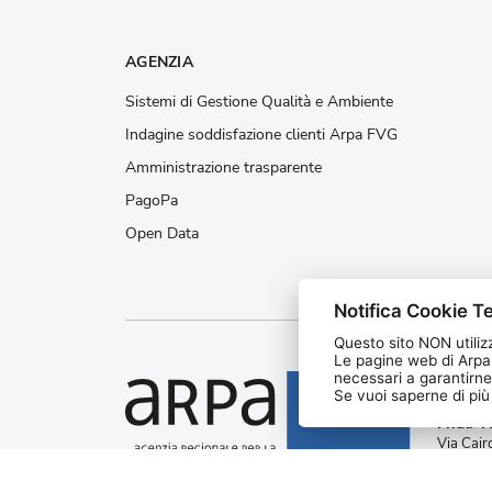
AGENZIA
Sistemi di Gestione Qualità e Ambiente
Indagine soddisfazione clienti Arpa FVG
Amministrazione trasparente
PagoPa
Open Data
Notifica Cookie Te
Questo sito NON utilizz
Le pagine web di Arpa
necessari a garantirne
Agenzia
Se vuoi saperne di più l
protezi
Friuli V
Via Cair
Palmano
C.F. e 